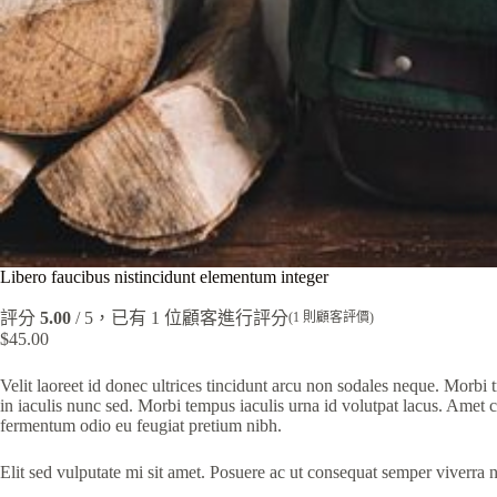
Libero faucibus nistincidunt elementum integer
評分
5.00
/ 5，已有
1
位顧客進行評分
(
1
則顧客評價)
$
45.00
Velit laoreet id donec ultrices tincidunt arcu non sodales neque. Morbi t
in iaculis nunc sed. Morbi tempus iaculis urna id volutpat lacus. Amet
fermentum odio eu feugiat pretium nibh.
Elit sed vulputate mi sit amet. Posuere ac ut consequat semper viverra n