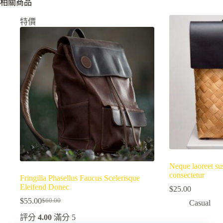
相關商品
特價
Neque laoreet su
consectetur
Fringilla Phasellus Faucus Scelerisque
Eleifend Donec
$
25.00
$
55.00
$
60.00
Casual
原
目
評分
4.00
滿分 5
始
前