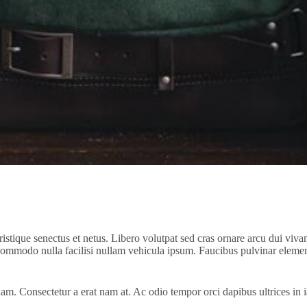
ristique senectus et netus. Libero volutpat sed cras ornare arcu dui viva
 commodo nulla facilisi nullam vehicula ipsum. Faucibus pulvinar elemen
am. Consectetur a erat nam at. Ac odio tempor orci dapibus ultrices in i