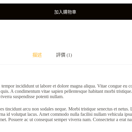
加入購物車
描述
評價 (1)
 tempor incididunt ut labore et dolore magna aliqua. Vitae congue eu co
 quis. A condimentum vitae sapien pellentesque habitant morbi tristique.
 viverra suspendisse potenti nullam.
ces tincidunt arcu non sodales neque. Morbi tristique senectus et netus.
 urna id volutpat lacus. Amet commodo nulla facilisi nullam vehicula ip
amet. Posuere ac ut consequat semper viverra nam. Consectetur a erat nam