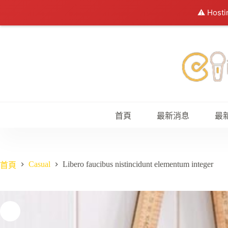
⚠️ Hosti
跳
至
主
要
內
容
首頁
最新消息
最
Casual
Libero faucibus nistincidunt elementum integer
首頁