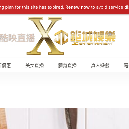
ng plan for this site has expired.
Renew now
to avoid service di
新優惠
美女直播
體育直播
真人遊戲
電