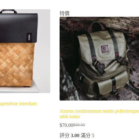
特價
spendisse interdum
Aturna condimentum mattis pellentesqu
nibh tortor
$
70.00
$
80.00
原
目
評分
3.00
滿分 5
始
前