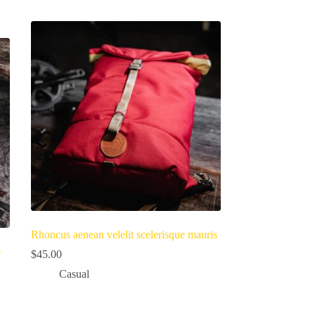
Rhoncus aenean velelit scelerisque mauris
e
$
45.00
Casual