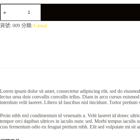
Libero
faucibus
nistincidunt
elementum
貨號:
009
分類:
Casual
integer
數
量
Lorem ipsum dolor sit amet, consectetur adipiscing elit, sed do eiusmod
lectus urna duis convallis convallis tellus. Diam in arcu cursus euismod
interdum velit laoreet. Libero id faucibus nisl tincidunt. Tortor pretium
Proin nibh nisl condimentum id venenatis a. Velit laoreet id donec ultri
tempor orci dapibus ultrices in iaculis nunc sed. Morbi tempus iaculis
cras fermentum odio eu feugiat pretium nibh. Elit sed vulputate mi sit 