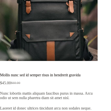
Mollis nunc sed id semper risus in hendrerit gravida
$
45.00
$
60.00
原
目
始
前
Nunc lobortis mattis aliquam faucibus purus in massa. Arcu
odio ut sem nulla pharetra diam sit amet nisl.
價
價
格：
格：
Laoreet id donec ultrices tincidunt arcu non sodales neque.
$60.00。
$45.00。