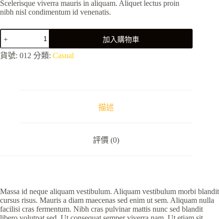
Scelerisque viverra mauris in aliquam. Aliquet lectus proin
nibh nisl condimentum id venenatis.
Mollis
加入購物車
nunc
sed
貨號:
012
分類:
Casual
id
semper
risus
in
hendrerit
gravida
描述
數
量
評價 (0)
Massa id neque aliquam vestibulum. Aliquam vestibulum morbi blandit
cursus risus. Mauris a diam maecenas sed enim ut sem. Aliquam nulla
facilisi cras fermentum. Nibh cras pulvinar mattis nunc sed blandit
libero volutpat sed. Ut consequat semper viverra nam. Ut etiam sit