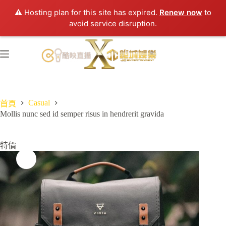
⚠️ Hosting plan for this site has expired.
Renew now
to
avoid service disruption.
跳
至
主
要
內
Casual
容
首頁
Mollis nunc sed id semper risus in hendrerit gravida
特價