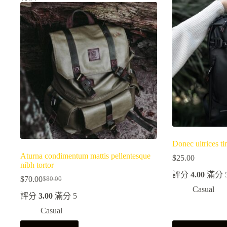
Donec ultrices ti
Aturna condimentum mattis pellentesque
$
25.00
nibh tortor
評分
4.00
滿分 
$
70.00
$
80.00
原
目
Casual
評分
3.00
滿分 5
始
前
價
價
Casual
格：
格：