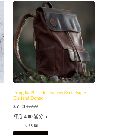
Fringilla Phasellus Faucus Scelerisque
Eleifend Donec
$
55.00
$
60.00
原
目
評分
4.00
滿分 5
始
前
價
價
Casual
格：
格：