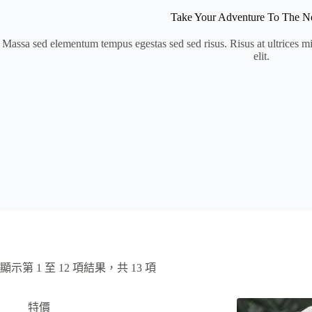
Take Your Adventure To The N
Massa sed elementum tempus egestas sed sed risus. Risus at ultrices m
elit.
顯示第 1 至 12 項結果，共 13 項
特價