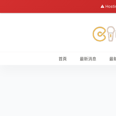
⚠️ Hosti
跳
至
主
要
內
容
首頁
最新消息
最