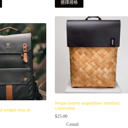
$30.00
選擇規格
產
到
$40.00
品
有
多
種
款
式。
可
在
產
品
頁
面
選
擇
Neque laoreet suspendisse interdum
consectetur
選
d semper risus in
$
25.00
項
Casual