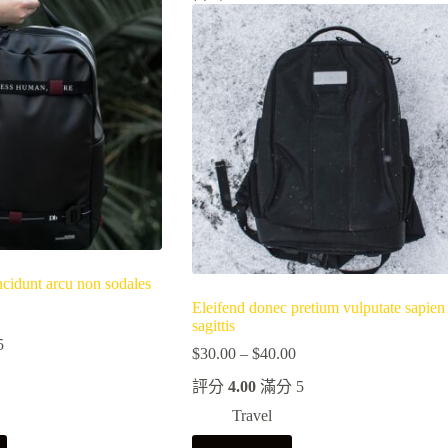
ncidunt arcu non sodales
Eleifend donec pretium vulputate sapien
sagittis
5
$
30.00
–
$
40.00
價
格
評分
4.00
滿分 5
範
Travel
圍：
此