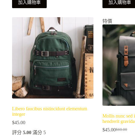
加入購物車
加入購物車
$80.00。
$70.00。
特價
Libero faucibus nistincidunt elementum
integer
Mollis nunc sed i
hendrerit gravida
$
45.00
$
45.00
$
60.00
評分
5.00
滿分 5
原
目