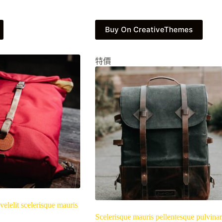
Buy On CreativeThemes
特價
elelit scelerisque mauris
Scelerisque mauris pellentesque pulvinar