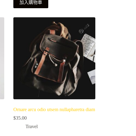
加入購物車
$60.00。
$55.00。
Ornare arcu odio utsem nullapharetra diam
$
35.00
Travel