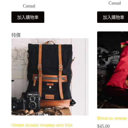
Casual
始
前
Casual
價
價
加入購物車
加入購物車
格：
格：
$60.00。
$45.00。
特價
Rhoncus aenean v
Ornare arcudui vivamus arcu felis
$
45.00