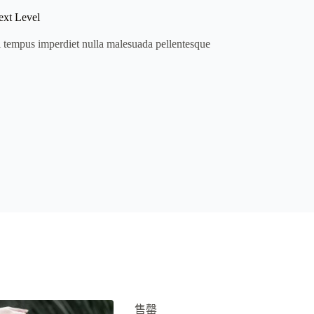
ext Level
i tempus imperdiet nulla malesuada pellentesque
售罄